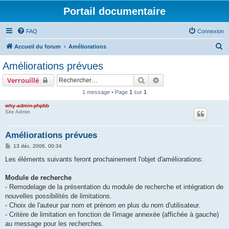
Portail documentaire
FAQ
Connexion
R
Accueil du forum
Améliorations
e
Améliorations prévues
c
Rechercher
Recherche avancée
Verrouillé
h
1 message • Page
1
sur
1
e
why-admin-phpbb
r
Site Admin
c
h
Améliorations prévues
e
M
13 déc. 2006, 00:34
e
r
s
Les éléments suivants feront prochainement l'objet d'améliorations:
s
a
g
Module de recherche
e
- Remodelage de la présentation du module de recherche et intégration de
nouvelles possibilités de limitations.
- Choix de l'auteur par nom et prénom en plus du nom d'utilisateur.
- Critère de limitation en fonction de l'image annexée (affichée à gauche)
au message pour les recherches.