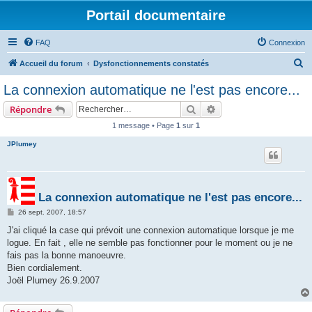
Portail documentaire
FAQ
Connexion
R
Accueil du forum
Dysfonctionnements constatés
e
La connexion automatique ne l'est pas encore...
c
Rechercher
Recherche avancée
Répondre
h
1 message • Page
1
sur
1
e
JPlumey
r
c
h
La connexion automatique ne l'est pas encore...
e
M
26 sept. 2007, 18:57
r
e
s
J'ai cliqué la case qui prévoit une connexion automatique lorsque je me
s
logue. En fait , elle ne semble pas fonctionner pour le moment ou je ne
a
g
fais pas la bonne manoeuvre.
e
Bien cordialement.
Joël Plumey 26.9.2007