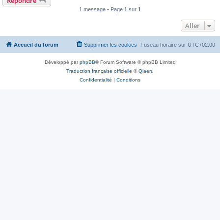
Répondre
1 message • Page
1
sur
1
Aller
Accueil du forum
Supprimer les cookies
Fuseau horaire sur
UTC+02:00
Développé par
phpBB
® Forum Software © phpBB Limited
Traduction française officielle
©
Qiaeru
Confidentialité
|
Conditions