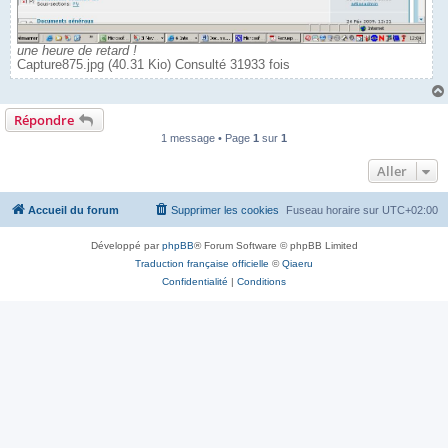
une heure de retard !
Capture875.jpg (40.31 Kio) Consulté 31933 fois
Répondre
1 message • Page
1
sur
1
Aller
Accueil du forum
Supprimer les cookies
Fuseau horaire sur
UTC+02:00
Développé par
phpBB
® Forum Software © phpBB Limited
Traduction française officielle
©
Qiaeru
Confidentialité
|
Conditions