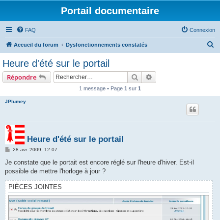
Portail documentaire
FAQ
Connexion
R
Accueil du forum
Dysfonctionnements constatés
e
Heure d'été sur le portail
c
Rechercher
Recherche avancée
Répondre
h
1 message • Page
1
sur
1
e
JPlumey
r
c
h
Heure d'été sur le portail
e
M
28 avr. 2009, 12:07
r
e
s
Je constate que le portait est encore réglé sur l'heure d'hiver. Est-il
s
possible de mettre l'horloge à jour ?
a
g
e
PIÈCES JOINTES