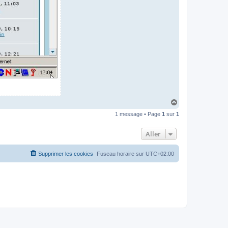
H
a
1 message • Page
1
sur
1
u
t
Aller
Supprimer les cookies
Fuseau horaire sur
UTC+02:00