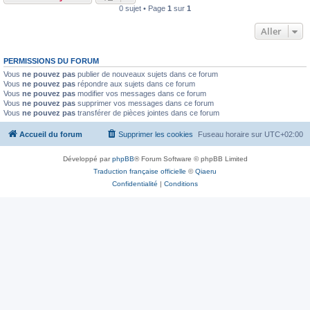
0 sujet • Page
1
sur
1
Aller
PERMISSIONS DU FORUM
Vous
ne pouvez pas
publier de nouveaux sujets dans ce forum
Vous
ne pouvez pas
répondre aux sujets dans ce forum
Vous
ne pouvez pas
modifier vos messages dans ce forum
Vous
ne pouvez pas
supprimer vos messages dans ce forum
Vous
ne pouvez pas
transférer de pièces jointes dans ce forum
Accueil du forum
Supprimer les cookies
Fuseau horaire sur
UTC+02:00
Développé par
phpBB
® Forum Software © phpBB Limited
Traduction française officielle
©
Qiaeru
Confidentialité
|
Conditions