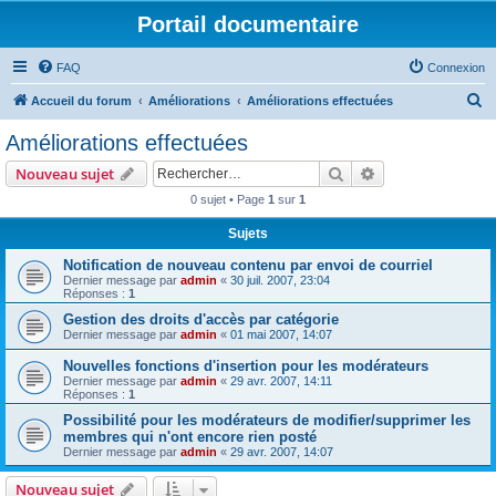
Portail documentaire
FAQ
Connexion
R
Accueil du forum
Améliorations
Améliorations effectuées
e
Améliorations effectuées
c
Rechercher
Recherche avanc
Nouveau sujet
h
0 sujet • Page
1
sur
1
e
Sujets
r
c
Notification de nouveau contenu par envoi de courriel
Dernier message par
admin
«
30 juil. 2007, 23:04
h
Réponses :
1
e
Gestion des droits d'accès par catégorie
Dernier message par
admin
«
01 mai 2007, 14:07
r
Nouvelles fonctions d'insertion pour les modérateurs
Dernier message par
admin
«
29 avr. 2007, 14:11
Réponses :
1
Possibilité pour les modérateurs de modifier/supprimer les
membres qui n'ont encore rien posté
Dernier message par
admin
«
29 avr. 2007, 14:07
Nouveau sujet