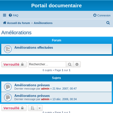
Portail documentaire
FAQ
Connexion
R
Accueil du forum
Améliorations
e
Améliorations
c
Forum
h
e
Améliorations effectuées
r
c
Rechercher
Recherche avancée
Verrouillé
h
6 sujets • Page
1
sur
1
e
r
Sujets
Améliorations prévues
Dernier message par
admin
«
21 févr. 2007, 00:47
Améliorations prévues
Dernier message par
admin
«
13 déc. 2006, 00:34
Verrouillé
6 sujets • Page
1
sur
1