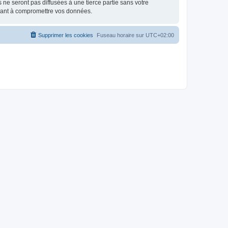
e seront pas diffusées à une tierce partie sans votre
isant à compromettre vos données.
Supprimer les cookies
Fuseau horaire sur
UTC+02:00