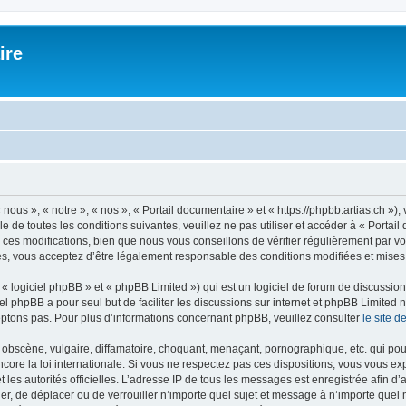
ire
nous », « notre », « nos », « Portail documentaire » et « https://phpbb.artias.ch »
 de toutes les conditions suivantes, veuillez ne pas utiliser et accéder à « Porta
es modifications, bien que nous vous conseillons de vérifier régulièrement par vous
s, vous acceptez d’être légalement responsable des conditions modifiées et mises 
 logiciel phpBB » et « phpBB Limited ») qui est un logiciel de forum de discussio
iel phpBB a pour seul but de faciliter les discussions sur internet et phpBB Limit
ptons pas. Pour plus d’informations concernant phpBB, veuillez consulter
le site 
obscène, vulgaire, diffamatoire, choquant, menaçant, pornographique, etc. qui pourr
core la loi internationale. Si vous ne respectez pas ces dispositions, vous vous e
 et les autorités officielles. L’adresse IP de tous les messages est enregistrée afin 
ier, de déplacer ou de verrouiller n’importe quel sujet et message à n’importe quel