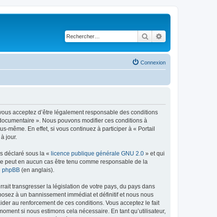
Rechercher
Recherche avancé
Connexion
), vous acceptez d’être légalement responsable des conditions
il documentaire ». Nous pouvons modifier ces conditions à
-même. En effet, si vous continuez à participer à « Portail
à jour.
ns déclaré sous la «
licence publique générale GNU 2.0
» et qui
ed ne peut en aucun cas être tenu comme responsable de la
de phpBB
(en anglais).
ait transgresser la législation de votre pays, du pays dans
xposez à un bannissement immédiat et définitif et nous nous
d’aider au renforcement de ces conditions. Vous acceptez le fait
 moment si nous estimons cela nécessaire. En tant qu’utilisateur,