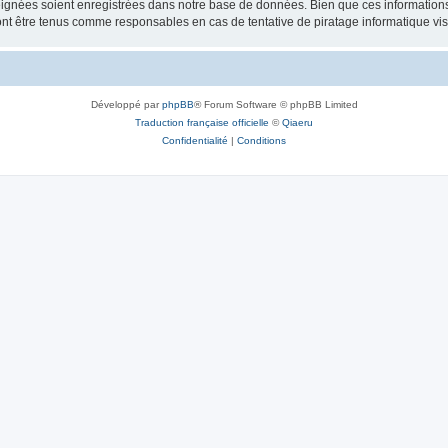
ignées soient enregistrées dans notre base de données. Bien que ces informations n
ont être tenus comme responsables en cas de tentative de piratage informatique v
Développé par
phpBB
® Forum Software © phpBB Limited
Traduction française officielle
©
Qiaeru
Confidentialité
|
Conditions