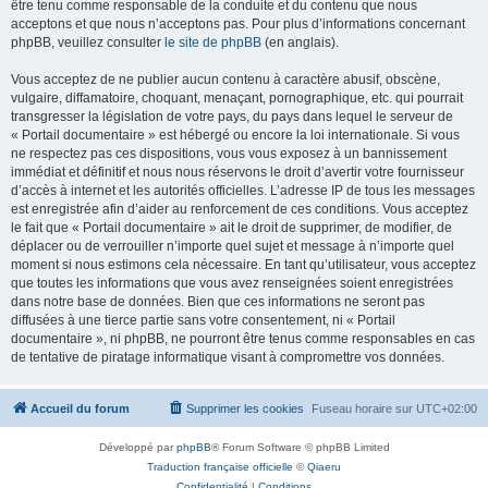
être tenu comme responsable de la conduite et du contenu que nous
acceptons et que nous n’acceptons pas. Pour plus d’informations concernant
phpBB, veuillez consulter
le site de phpBB
(en anglais).
Vous acceptez de ne publier aucun contenu à caractère abusif, obscène,
vulgaire, diffamatoire, choquant, menaçant, pornographique, etc. qui pourrait
transgresser la législation de votre pays, du pays dans lequel le serveur de
« Portail documentaire » est hébergé ou encore la loi internationale. Si vous
ne respectez pas ces dispositions, vous vous exposez à un bannissement
immédiat et définitif et nous nous réservons le droit d’avertir votre fournisseur
d’accès à internet et les autorités officielles. L’adresse IP de tous les messages
est enregistrée afin d’aider au renforcement de ces conditions. Vous acceptez
le fait que « Portail documentaire » ait le droit de supprimer, de modifier, de
déplacer ou de verrouiller n’importe quel sujet et message à n’importe quel
moment si nous estimons cela nécessaire. En tant qu’utilisateur, vous acceptez
que toutes les informations que vous avez renseignées soient enregistrées
dans notre base de données. Bien que ces informations ne seront pas
diffusées à une tierce partie sans votre consentement, ni « Portail
documentaire », ni phpBB, ne pourront être tenus comme responsables en cas
de tentative de piratage informatique visant à compromettre vos données.
Accueil du forum
Supprimer les cookies
Fuseau horaire sur
UTC+02:00
Développé par
phpBB
® Forum Software © phpBB Limited
Traduction française officielle
©
Qiaeru
Confidentialité
|
Conditions