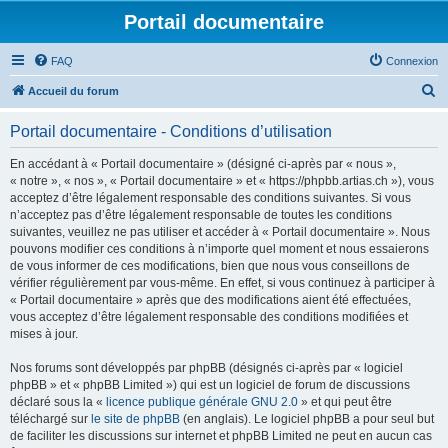
Portail documentaire
FAQ
Connexion
R
Accueil du forum
e
Portail documentaire - Conditions d’utilisation
c
h
En accédant à « Portail documentaire » (désigné ci-après par « nous »,
« notre », « nos », « Portail documentaire » et « https://phpbb.artias.ch »), vous
e
acceptez d’être légalement responsable des conditions suivantes. Si vous
r
n’acceptez pas d’être légalement responsable de toutes les conditions
suivantes, veuillez ne pas utiliser et accéder à « Portail documentaire ». Nous
c
pouvons modifier ces conditions à n’importe quel moment et nous essaierons
h
de vous informer de ces modifications, bien que nous vous conseillons de
vérifier régulièrement par vous-même. En effet, si vous continuez à participer à
e
« Portail documentaire » après que des modifications aient été effectuées,
r
vous acceptez d’être légalement responsable des conditions modifiées et
mises à jour.
Nos forums sont développés par phpBB (désignés ci-après par « logiciel
phpBB » et « phpBB Limited ») qui est un logiciel de forum de discussions
déclaré sous la «
licence publique générale GNU 2.0
» et qui peut être
téléchargé sur
le site de phpBB
(en anglais). Le logiciel phpBB a pour seul but
de faciliter les discussions sur internet et phpBB Limited ne peut en aucun cas