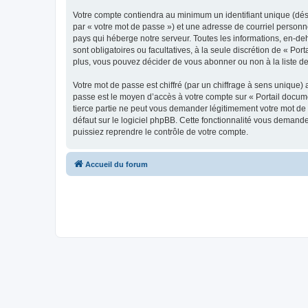
Votre compte contiendra au minimum un identifiant unique (dés
par « votre mot de passe ») et une adresse de courriel personn
pays qui héberge notre serveur. Toutes les informations, en-deho
sont obligatoires ou facultatives, à la seule discrétion de « P
plus, vous pouvez décider de vous abonner ou non à la liste de
Votre mot de passe est chiffré (par un chiffrage à sens unique) 
passe est le moyen d’accès à votre compte sur « Portail docume
tierce partie ne peut vous demander légitimement votre mot de 
défaut sur le logiciel phpBB. Cette fonctionnalité vous demande
puissiez reprendre le contrôle de votre compte.
Accueil du forum