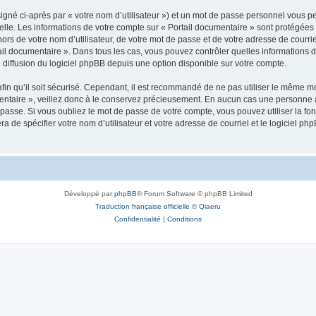
igné ci-après par « votre nom d’utilisateur ») et un mot de passe personnel vous p
elle. Les informations de votre compte sur « Portail documentaire » sont protégées 
rs de votre nom d’utilisateur, de votre mot de passe et de votre adresse de courriel
ortail documentaire ». Dans tous les cas, vous pouvez contrôler quelles information
 diffusion du logiciel phpBB depuis une option disponible sur votre compte.
afin qu’il soit sécurisé. Cependant, il est recommandé de ne pas utiliser le même mot
ntaire », veillez donc à le conservez précieusement. En aucun cas une personne af
passe. Si vous oubliez le mot de passe de votre compte, vous pouvez utiliser la fo
ra de spécifier votre nom d’utilisateur et votre adresse de courriel et le logiciel
Développé par
phpBB
® Forum Software © phpBB Limited
Traduction française officielle
©
Qiaeru
Confidentialité
|
Conditions