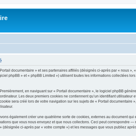
ire
é
Portail documentaire » et ses partenaires affiliés (désignés ci-après par « nous », «
iciel phpBB » et « phpBB Limited ») utilisent toutes les informations collectées lors
 Premièrement, en naviguant sur « Portail documentaire », le logiciel phpBB génèrer
ordinateur. Les deux premiers cookies ne contiennent qu’un identifiant utilisateur 
okie sera créé lors de votre navigation sur les sujets de « Portail documentaire », 
lisateur.
ouvons également créer une quatrième sorte de cookies, externes au document qui 
mations que vous nous envoyez et que nous collectons. Ceci peut correspondre — m
e » (désignée ci-après par « votre compte ») et les messages que vous publiez après 