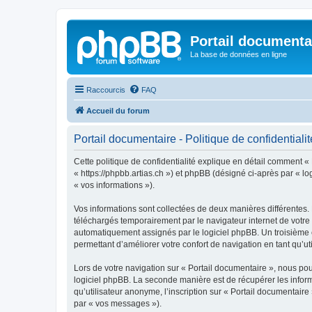
Portail documenta
La base de données en ligne
Raccourcis
FAQ
Accueil du forum
Portail documentaire - Politique de confidentialit
Cette politique de confidentialité explique en détail comment « 
« https://phpbb.artias.ch ») et phpBB (désigné ci-après par « log
« vos informations »).
Vos informations sont collectées de deux manières différentes.
téléchargés temporairement par le navigateur internet de votre 
automatiquement assignés par le logiciel phpBB. Un troisième co
permettant d’améliorer votre confort de navigation en tant qu’uti
Lors de votre navigation sur « Portail documentaire », nous p
logiciel phpBB. La seconde manière est de récupérer les infor
qu’utilisateur anonyme, l’inscription sur « Portail documentair
par « vos messages »).