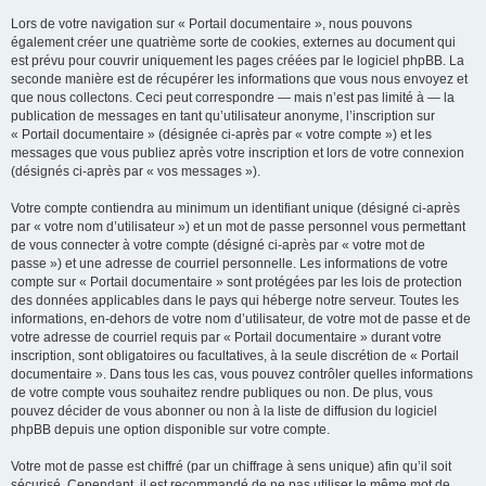
Lors de votre navigation sur « Portail documentaire », nous pouvons
également créer une quatrième sorte de cookies, externes au document qui
est prévu pour couvrir uniquement les pages créées par le logiciel phpBB. La
seconde manière est de récupérer les informations que vous nous envoyez et
que nous collectons. Ceci peut correspondre — mais n’est pas limité à — la
publication de messages en tant qu’utilisateur anonyme, l’inscription sur
« Portail documentaire » (désignée ci-après par « votre compte ») et les
messages que vous publiez après votre inscription et lors de votre connexion
(désignés ci-après par « vos messages »).
Votre compte contiendra au minimum un identifiant unique (désigné ci-après
par « votre nom d’utilisateur ») et un mot de passe personnel vous permettant
de vous connecter à votre compte (désigné ci-après par « votre mot de
passe ») et une adresse de courriel personnelle. Les informations de votre
compte sur « Portail documentaire » sont protégées par les lois de protection
des données applicables dans le pays qui héberge notre serveur. Toutes les
informations, en-dehors de votre nom d’utilisateur, de votre mot de passe et de
votre adresse de courriel requis par « Portail documentaire » durant votre
inscription, sont obligatoires ou facultatives, à la seule discrétion de « Portail
documentaire ». Dans tous les cas, vous pouvez contrôler quelles informations
de votre compte vous souhaitez rendre publiques ou non. De plus, vous
pouvez décider de vous abonner ou non à la liste de diffusion du logiciel
phpBB depuis une option disponible sur votre compte.
Votre mot de passe est chiffré (par un chiffrage à sens unique) afin qu’il soit
sécurisé. Cependant, il est recommandé de ne pas utiliser le même mot de