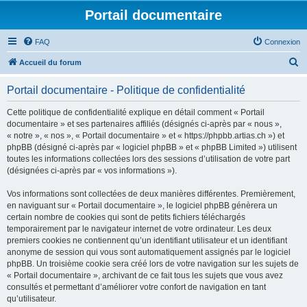
Portail documentaire
FAQ
Connexion
R
Accueil du forum
e
Portail documentaire - Politique de confidentialité
c
h
Cette politique de confidentialité explique en détail comment « Portail
documentaire » et ses partenaires affiliés (désignés ci-après par « nous »,
e
« notre », « nos », « Portail documentaire » et « https://phpbb.artias.ch ») et
r
phpBB (désigné ci-après par « logiciel phpBB » et « phpBB Limited ») utilisent
toutes les informations collectées lors des sessions d’utilisation de votre part
c
(désignées ci-après par « vos informations »).
h
Vos informations sont collectées de deux manières différentes. Premièrement,
e
en naviguant sur « Portail documentaire », le logiciel phpBB génèrera un
r
certain nombre de cookies qui sont de petits fichiers téléchargés
temporairement par le navigateur internet de votre ordinateur. Les deux
premiers cookies ne contiennent qu’un identifiant utilisateur et un identifiant
anonyme de session qui vous sont automatiquement assignés par le logiciel
phpBB. Un troisième cookie sera créé lors de votre navigation sur les sujets de
« Portail documentaire », archivant de ce fait tous les sujets que vous avez
consultés et permettant d’améliorer votre confort de navigation en tant
qu’utilisateur.