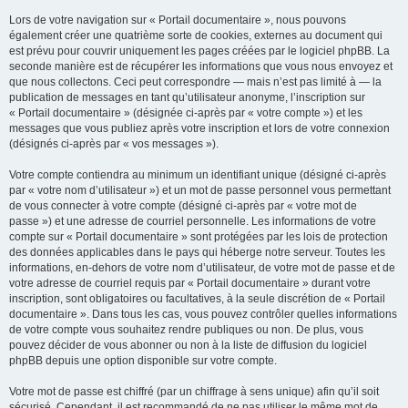
Lors de votre navigation sur « Portail documentaire », nous pouvons
également créer une quatrième sorte de cookies, externes au document qui
est prévu pour couvrir uniquement les pages créées par le logiciel phpBB. La
seconde manière est de récupérer les informations que vous nous envoyez et
que nous collectons. Ceci peut correspondre — mais n’est pas limité à — la
publication de messages en tant qu’utilisateur anonyme, l’inscription sur
« Portail documentaire » (désignée ci-après par « votre compte ») et les
messages que vous publiez après votre inscription et lors de votre connexion
(désignés ci-après par « vos messages »).
Votre compte contiendra au minimum un identifiant unique (désigné ci-après
par « votre nom d’utilisateur ») et un mot de passe personnel vous permettant
de vous connecter à votre compte (désigné ci-après par « votre mot de
passe ») et une adresse de courriel personnelle. Les informations de votre
compte sur « Portail documentaire » sont protégées par les lois de protection
des données applicables dans le pays qui héberge notre serveur. Toutes les
informations, en-dehors de votre nom d’utilisateur, de votre mot de passe et de
votre adresse de courriel requis par « Portail documentaire » durant votre
inscription, sont obligatoires ou facultatives, à la seule discrétion de « Portail
documentaire ». Dans tous les cas, vous pouvez contrôler quelles informations
de votre compte vous souhaitez rendre publiques ou non. De plus, vous
pouvez décider de vous abonner ou non à la liste de diffusion du logiciel
phpBB depuis une option disponible sur votre compte.
Votre mot de passe est chiffré (par un chiffrage à sens unique) afin qu’il soit
sécurisé. Cependant, il est recommandé de ne pas utiliser le même mot de