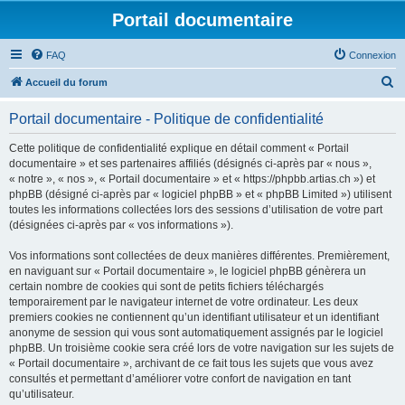
Portail documentaire
FAQ
Connexion
R
Accueil du forum
e
Portail documentaire - Politique de confidentialité
c
h
Cette politique de confidentialité explique en détail comment « Portail
documentaire » et ses partenaires affiliés (désignés ci-après par « nous »,
e
« notre », « nos », « Portail documentaire » et « https://phpbb.artias.ch ») et
r
phpBB (désigné ci-après par « logiciel phpBB » et « phpBB Limited ») utilisent
toutes les informations collectées lors des sessions d’utilisation de votre part
c
(désignées ci-après par « vos informations »).
h
Vos informations sont collectées de deux manières différentes. Premièrement,
e
en naviguant sur « Portail documentaire », le logiciel phpBB génèrera un
r
certain nombre de cookies qui sont de petits fichiers téléchargés
temporairement par le navigateur internet de votre ordinateur. Les deux
premiers cookies ne contiennent qu’un identifiant utilisateur et un identifiant
anonyme de session qui vous sont automatiquement assignés par le logiciel
phpBB. Un troisième cookie sera créé lors de votre navigation sur les sujets de
« Portail documentaire », archivant de ce fait tous les sujets que vous avez
consultés et permettant d’améliorer votre confort de navigation en tant
qu’utilisateur.