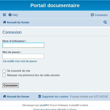
Portail documentaire
FAQ
Connexion
R
Accueil du forum
e
Connexion
c
h
Nom d’utilisateur :
e
r
Mot de passe :
c
J’ai oublié mon mot de passe
h
e
Se souvenir de moi
Masquer ma présence lors de cette session
r
Accueil du forum
Supprimer les cookies
Fuseau horaire sur
UTC+02:00
Développé par
phpBB
® Forum Software © phpBB Limited
Traduction française officielle
©
Qiaeru