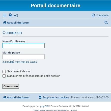
Portail documentaire
FAQ
Connexion
R
Accueil du forum
e
Connexion
c
h
Nom d’utilisateur :
e
r
Mot de passe :
c
J’ai oublié mon mot de passe
h
e
Se souvenir de moi
Masquer ma présence lors de cette session
r
Accueil du forum
Supprimer les cookies
Fuseau horaire sur
UTC+02:00
Développé par
phpBB
® Forum Software © phpBB Limited
Traduction française officielle
©
Qiaeru