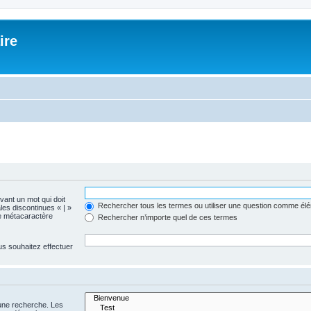
ire
evant un mot qui doit
Rechercher tous les termes ou utiliser une question comme él
les discontinues « | »
me métacaractère
Rechercher n’importe quel de ces termes
us souhaitez effectuer
 une recherche. Les