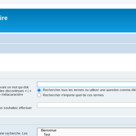
ire
evant un mot qui doit
Rechercher tous les termes ou utiliser une question comme él
les discontinues « | »
me métacaractère
Rechercher n’importe quel de ces termes
us souhaitez effectuer
 une recherche. Les