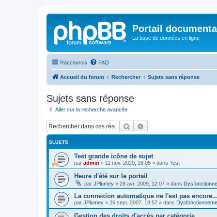
Portail documenta
La base de données en ligne
Raccourcis
FAQ
Accueil du forum
Rechercher
Sujets sans réponse
Sujets sans réponse
Aller sur la recherche avancée
Rechercher
Recherche avancée
SUJETS
Test grande icône de sujet
par
admin
»
11 nov. 2020, 16:05
» dans
Test
Heure d'été sur le portail
par
JPlumey
»
28 avr. 2009, 12:07
» dans
Dysfonctionn
La connexion automatique ne l'est pas encore..
par
JPlumey
»
26 sept. 2007, 18:57
» dans
Dysfonctionneme
Gestion des droits d'accès par catégorie