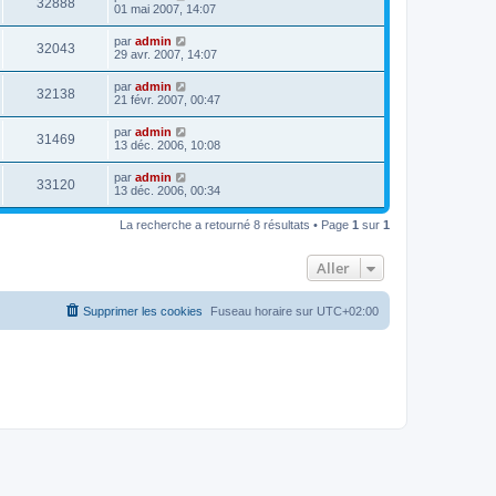
V
32888
i
a
e
01 mai 2007, 14:07
e
e
e
g
r
s
r
u
e
n
s
D
par
admin
s
m
V
32043
i
a
e
29 avr. 2007, 14:07
e
e
e
g
r
s
r
u
e
n
s
D
par
admin
s
m
V
32138
i
a
e
21 févr. 2007, 00:47
e
e
e
g
r
s
r
u
e
n
s
D
par
admin
s
m
V
31469
i
a
e
13 déc. 2006, 10:08
e
e
e
g
r
s
r
u
e
n
s
D
par
admin
s
m
V
33120
i
a
e
13 déc. 2006, 00:34
e
e
e
g
r
s
r
u
e
n
s
s
m
La recherche a retourné 8 résultats • Page
1
sur
1
i
a
e
e
e
g
s
r
e
s
Aller
s
m
a
e
g
s
e
s
Supprimer les cookies
Fuseau horaire sur
UTC+02:00
a
g
e