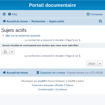
Portail documentaire
FAQ
Connexion
R
Accueil du forum
Rechercher
Sujets actifs
e
Sujets actifs
c
Aller sur la recherche avancée
h
La recherche a retourné 0 résultat • Page
1
sur
1
e
Aucun résultat ne correspond aux termes que vous avez spécifiés.
r
c
La recherche a retourné 0 résultat • Page
1
sur
1
h
Aller
e
r
Accueil du forum
Supprimer les cookies
Fuseau horaire sur
UTC+02:00
Développé par
phpBB
® Forum Software © phpBB Limited
Traduction française officielle
©
Qiaeru
Confidentialité
|
Conditions