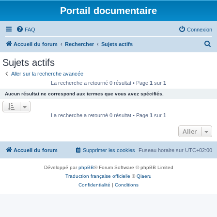
Portail documentaire
FAQ
Connexion
R
Accueil du forum
Rechercher
Sujets actifs
e
Sujets actifs
c
Aller sur la recherche avancée
h
La recherche a retourné 0 résultat • Page
1
sur
1
e
Aucun résultat ne correspond aux termes que vous avez spécifiés.
r
c
La recherche a retourné 0 résultat • Page
1
sur
1
h
Aller
e
r
Accueil du forum
Supprimer les cookies
Fuseau horaire sur
UTC+02:00
Développé par
phpBB
® Forum Software © phpBB Limited
Traduction française officielle
©
Qiaeru
Confidentialité
|
Conditions