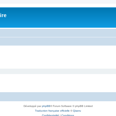
ire
Développé par
phpBB
® Forum Software © phpBB Limited
Traduction française officielle
©
Qiaeru
Confidentialité
|
Conditions