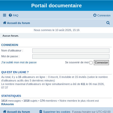
Portail documentaire
FAQ
Connexion
R
Accueil du forum
e
Nous sommes le 10 août 2026, 15:16
c
Aucun forum.
h
CONNEXION
e
Nom d’utilisateur :
r
Mot de passe :
c
J’ai oublié mon mot de passe
Se souvenir de moi
h
e
QUI EST EN LIGNE ?
Au total, il y a
15
utilisateurs en ligne :: 0 inscrit, 0 invisible et 15 invités (selon le nombre
r
d’utilisateurs actifs des 5 dernières minutes)
Le nombre maximal d’utilisateurs en ligne simultanément a été de
611
le 06 mai 2026,
07:37
STATISTIQUES
1614
messages •
1018
sujets •
174
membres • Notre membre le plus récent est
RAmorim
Accueil du forum
Supprimer les cookies
Fuseau horaire sur
UTC+02:00