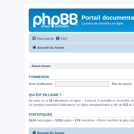
Portail documenta
La base de données en ligne
Raccourcis
FAQ
Accueil du forum
Aucun forum.
CONNEXION
Nom d’utilisateur :
Mot de passe :
QUI EST EN LIGNE ?
Au total, il y a
16
utilisateurs en ligne :: 0 inscrit, 0 invisible et 16 invités
Le nombre maximal d’utilisateurs en ligne simultanément a été de
611
le 
STATISTIQUES
1614
messages •
1018
sujets •
174
membres • Notre membre le plus ré
Accueil du forum