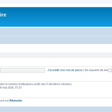
ire
J’ai oublié mon mot de passe
|
Se souvenir de moi
 (selon le nombre d’utilisateurs actifs des 5 dernières minutes)
06 mai 2026, 07:37
cent est
RAmorim