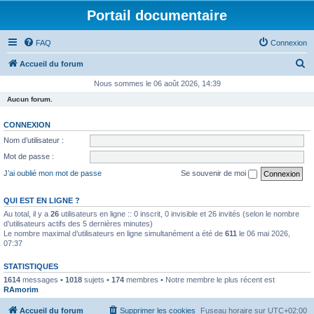
Portail documentaire
FAQ
Connexion
R
Accueil du forum
e
Nous sommes le 06 août 2026, 14:39
c
Aucun forum.
h
CONNEXION
e
Nom d’utilisateur :
r
Mot de passe :
c
J’ai oublié mon mot de passe
Se souvenir de moi
h
e
QUI EST EN LIGNE ?
Au total, il y a
26
utilisateurs en ligne :: 0 inscrit, 0 invisible et 26 invités (selon le nombre
r
d’utilisateurs actifs des 5 dernières minutes)
Le nombre maximal d’utilisateurs en ligne simultanément a été de
611
le 06 mai 2026,
07:37
STATISTIQUES
1614
messages •
1018
sujets •
174
membres • Notre membre le plus récent est
RAmorim
Accueil du forum
Supprimer les cookies
Fuseau horaire sur
UTC+02:00