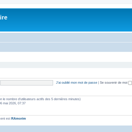
ire
J’ai oublié mon mot de passe
|
Se souvenir de moi
selon le nombre d’utilisateurs actifs des 5 dernières minutes)
06 mai 2026, 07:37
cent est
RAmorim