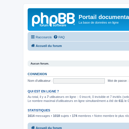
Portail documenta
La base de données en ligne
Raccourcis
FAQ
Accueil du forum
Aucun forum.
CONNEXION
Nom d’utilisateur :
Mot de passe :
QUI EST EN LIGNE ?
Au total, il y a
7
utilisateurs en ligne :: 0 inscrit, 0 invisible et 7 invités (
Le nombre maximal d’utilisateurs en ligne simultanément a été de
611
le 
STATISTIQUES
1614
messages •
1018
sujets •
174
membres • Notre membre le plus ré
Accueil du forum