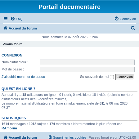
Portail documentaire
FAQ
Connexion
R
Accueil du forum
e
Nous sommes le 07 août 2026, 21:04
c
Aucun forum.
h
CONNEXION
e
Nom d’utilisateur :
r
Mot de passe :
c
J’ai oublié mon mot de passe
Se souvenir de moi
h
e
QUI EST EN LIGNE ?
Au total, il y a
18
utilisateurs en ligne :: 0 inscrit, 0 invisible et 18 invités (selon le nombre
r
d’utilisateurs actifs des 5 dernières minutes)
Le nombre maximal d’utilisateurs en ligne simultanément a été de
611
le 06 mai 2026,
07:37
STATISTIQUES
1614
messages •
1018
sujets •
174
membres • Notre membre le plus récent est
RAmorim
Accueil du forum
Supprimer les cookies
Fuseau horaire sur
UTC+02:00