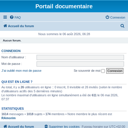
Portail documentaire
FAQ
Connexion
R
Accueil du forum
e
Nous sommes le 06 août 2026, 06:28
c
Aucun forum.
h
CONNEXION
e
Nom d’utilisateur :
r
Mot de passe :
c
J’ai oublié mon mot de passe
Se souvenir de moi
h
e
QUI EST EN LIGNE ?
Au total, il y a
26
utilisateurs en ligne :: 0 inscrit, 0 invisible et 26 invités (selon le nombre
r
d’utilisateurs actifs des 5 dernières minutes)
Le nombre maximal d’utilisateurs en ligne simultanément a été de
611
le 06 mai 2026,
07:37
STATISTIQUES
1614
messages •
1018
sujets •
174
membres • Notre membre le plus récent est
RAmorim
Accueil du forum
Supprimer les cookies
Fuseau horaire sur
UTC+02:00