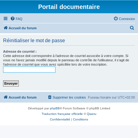
Portail documentaire
FAQ
Connexion
R
Accueil du forum
e
Réinitialiser le mot de passe
c
h
Adresse de courriel :
Cette adresse doit correspondre à l’adresse de courriel associée à votre compte. Si
e
vous ne l’avez jamais modifié depuis le panneau de contrôle de l’utilisateur, il s’agit de
l’adresse de courriel que vous avez spécifiée lors de votre inscription.
r
c
h
e
r
Accueil du forum
Supprimer les cookies
Fuseau horaire sur
UTC+02:00
Développé par
phpBB
® Forum Software © phpBB Limited
Traduction française officielle
©
Qiaeru
Confidentialité
|
Conditions