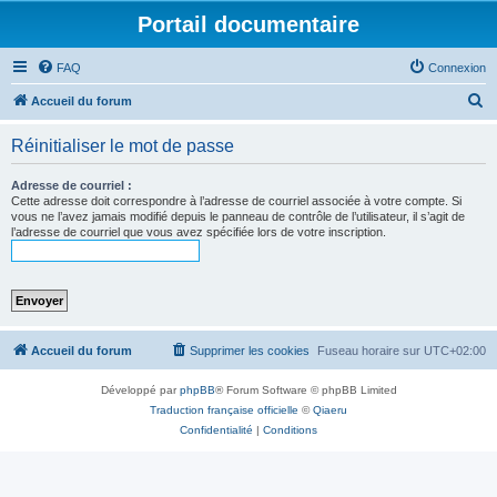
Portail documentaire
FAQ
Connexion
R
Accueil du forum
e
Réinitialiser le mot de passe
c
h
Adresse de courriel :
Cette adresse doit correspondre à l’adresse de courriel associée à votre compte. Si
e
vous ne l’avez jamais modifié depuis le panneau de contrôle de l’utilisateur, il s’agit de
l’adresse de courriel que vous avez spécifiée lors de votre inscription.
r
c
h
e
r
Accueil du forum
Supprimer les cookies
Fuseau horaire sur
UTC+02:00
Développé par
phpBB
® Forum Software © phpBB Limited
Traduction française officielle
©
Qiaeru
Confidentialité
|
Conditions