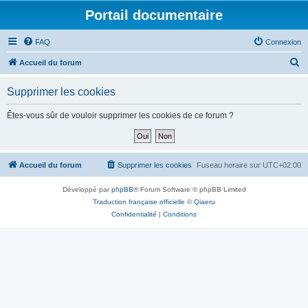
Portail documentaire
FAQ
Connexion
R
Accueil du forum
e
Supprimer les cookies
c
h
Êtes-vous sûr de vouloir supprimer les cookies de ce forum ?
e
r
c
Accueil du forum
Supprimer les cookies
Fuseau horaire sur
UTC+02:00
h
Développé par
phpBB
® Forum Software © phpBB Limited
e
Traduction française officielle
©
Qiaeru
r
Confidentialité
|
Conditions