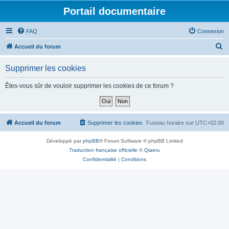
Portail documentaire
FAQ
Connexion
R
Accueil du forum
e
Supprimer les cookies
c
h
Êtes-vous sûr de vouloir supprimer les cookies de ce forum ?
e
r
c
Accueil du forum
Supprimer les cookies
Fuseau horaire sur
UTC+02:00
h
Développé par
phpBB
® Forum Software © phpBB Limited
e
Traduction française officielle
©
Qiaeru
r
Confidentialité
|
Conditions