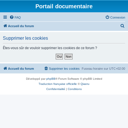
Portail documentaire
FAQ
Connexion
R
Accueil du forum
e
Supprimer les cookies
c
h
Êtes-vous sûr de vouloir supprimer les cookies de ce forum ?
e
r
c
Accueil du forum
Supprimer les cookies
Fuseau horaire sur
UTC+02:00
h
Développé par
phpBB
® Forum Software © phpBB Limited
e
Traduction française officielle
©
Qiaeru
r
Confidentialité
|
Conditions