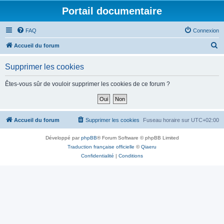
Portail documentaire
FAQ
Connexion
R
Accueil du forum
e
Supprimer les cookies
c
h
Êtes-vous sûr de vouloir supprimer les cookies de ce forum ?
e
r
c
Accueil du forum
Supprimer les cookies
Fuseau horaire sur
UTC+02:00
h
Développé par
phpBB
® Forum Software © phpBB Limited
e
Traduction française officielle
©
Qiaeru
r
Confidentialité
|
Conditions