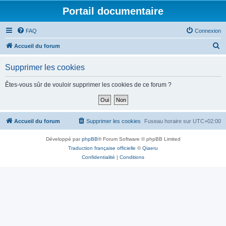
Portail documentaire
FAQ
Connexion
R
Accueil du forum
e
Supprimer les cookies
c
h
Êtes-vous sûr de vouloir supprimer les cookies de ce forum ?
e
r
c
Accueil du forum
Supprimer les cookies
Fuseau horaire sur
UTC+02:00
h
Développé par
phpBB
® Forum Software © phpBB Limited
e
Traduction française officielle
©
Qiaeru
r
Confidentialité
|
Conditions