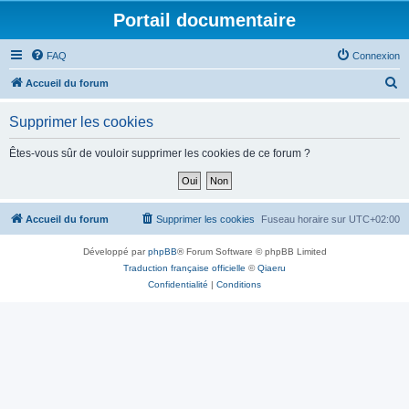
Portail documentaire
FAQ
Connexion
R
Accueil du forum
e
Supprimer les cookies
c
h
Êtes-vous sûr de vouloir supprimer les cookies de ce forum ?
e
r
c
Accueil du forum
Supprimer les cookies
Fuseau horaire sur
UTC+02:00
h
Développé par
phpBB
® Forum Software © phpBB Limited
e
Traduction française officielle
©
Qiaeru
r
Confidentialité
|
Conditions