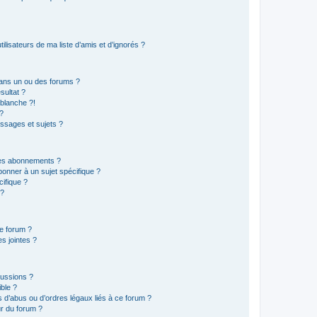
lisateurs de ma liste d’amis et d’ignorés ?
ans un ou des forums ?
sultat ?
blanche ?!
?
ssages et sujets ?
t les abonnements ?
onner à un sujet spécifique ?
ifique ?
 ?
ce forum ?
s jointes ?
cussions ?
ible ?
 d’abus ou d’ordres légaux liés à ce forum ?
r du forum ?