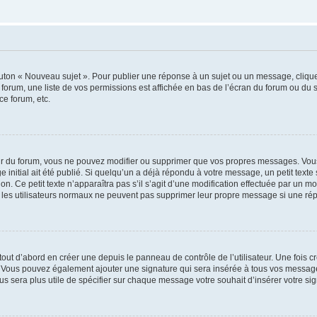
outon « Nouveau sujet ». Pour publier une réponse à un sujet ou un message, cliqu
 forum, une liste de vos permissions est affichée en bas de l’écran du forum ou du
ce forum, etc.
r du forum, vous ne pouvez modifier ou supprimer que vos propres messages. Vou
 initial ait été publié. Si quelqu’un a déjà répondu à votre message, un petit text
ion. Ce petit texte n’apparaîtra pas s’il s’agit d’une modification effectuée par un 
ue les utilisateurs normaux ne peuvent pas supprimer leur propre message si une ré
ut d’abord en créer une depuis le panneau de contrôle de l’utilisateur. Une fois c
ure. Vous pouvez également ajouter une signature qui sera insérée à tous vos mess
 vous sera plus utile de spécifier sur chaque message votre souhait d’insérer votre si