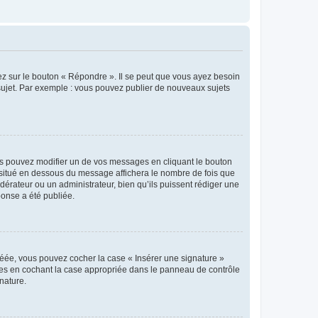
ez sur le bouton « Répondre ». Il se peut que vous ayez besoin
 sujet. Par exemple : vous pouvez publier de nouveaux sujets
s pouvez modifier un de vos messages en cliquant le bouton
e situé en dessous du message affichera le nombre de fois que
modérateur ou un administrateur, bien qu’ils puissent rédiger une
ponse a été publiée.
réée, vous pouvez cocher la case « Insérer une signature »
ages en cochant la case appropriée dans le panneau de contrôle
gnature.