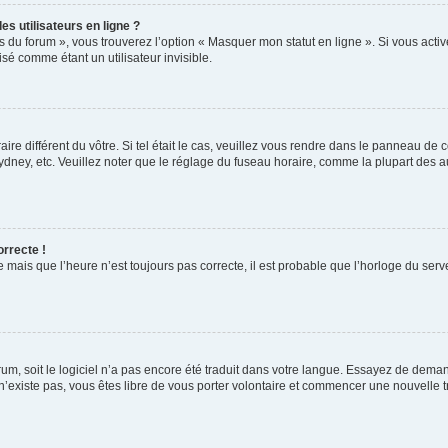
s utilisateurs en ligne ?
s du forum », vous trouverez l’option « Masquer mon statut en ligne ». Si vous activ
é comme étant un utilisateur invisible.
aire différent du vôtre. Si tel était le cas, veuillez vous rendre dans le panneau de co
ey, etc. Veuillez noter que le réglage du fuseau horaire, comme la plupart des autr
orrecte !
 mais que l’heure n’est toujours pas correcte, il est probable que l’horloge du serve
orum, soit le logiciel n’a pas encore été traduit dans votre langue. Essayez de deman
 n’existe pas, vous êtes libre de vous porter volontaire et commencer une nouvelle t