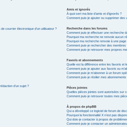
Amis et ignorés
À quoi sert ma liste d’amis et d’ignorés ?
Comment puis-je ajouter ou supprimer des uti
Recherche dans les forums
de courrier électronique d’un utilisateur ?
Comment puis-je effectuer une recherche d
Pourquoi ma recherche ne renvoie aucun ré
Pourquoi ma recherche renvoie à une page 
Comment puis-je rechercher des membres 
Comment puis-je retrouver mes propres me
Favoris et abonnements
Quelle est la différence entre les favoris e
Comment puis-je ajouter aux favoris ou m’ab
Comment puis-je m’abonner à un forum spéc
Comment puis-je résilier mes abonnements
rédaction d’un sujet ?
Pièces jointes
Quelles pièces jointes sont autorisées sur 
Comment puis-je retrouver toutes mes pièce
À propos de phpBB
Qui a développé ce logiciel de forum de dis
Pourquoi la fonctionnalité X n’est pas dispon
Qui dois-je contacter à propos de problèmes
Comment puis-je contacter un administrateu