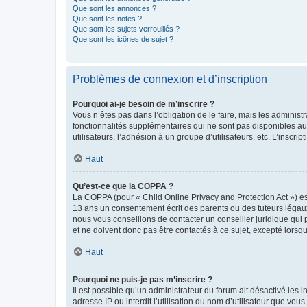
Que sont les annonces ?
Que sont les notes ?
Que sont les sujets verrouillés ?
Que sont les icônes de sujet ?
Problèmes de connexion et d’inscription
Pourquoi ai-je besoin de m’inscrire ?
Vous n’êtes pas dans l’obligation de le faire, mais les adminis
fonctionnalités supplémentaires qui ne sont pas disponibles aux 
utilisateurs, l’adhésion à un groupe d’utilisateurs, etc. L’insc
Haut
Qu’est-ce que la COPPA ?
La COPPA (pour « Child Online Privacy and Protection Act ») es
13 ans un consentement écrit des parents ou des tuteurs légaux
nous vous conseillons de contacter un conseiller juridique qui
et ne doivent donc pas être contactés à ce sujet, excepté lorsq
Haut
Pourquoi ne puis-je pas m’inscrire ?
Il est possible qu’un administrateur du forum ait désactivé les 
adresse IP ou interdit l’utilisation du nom d’utilisateur que vou