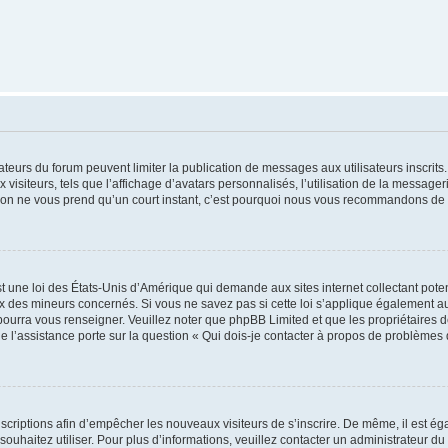
trateurs du forum peuvent limiter la publication de messages aux utilisateurs inscri
visiteurs, tels que l’affichage d’avatars personnalisés, l’utilisation de la messager
ription ne vous prend qu’un court instant, c’est pourquoi nous vous recommandons de l
t une loi des États-Unis d’Amérique qui demande aux sites internet collectant pot
 des mineurs concernés. Si vous ne savez pas si cette loi s’applique également au
 pourra vous renseigner. Veuillez noter que phpBB Limited et que les propriétaires
ue l’assistance porte sur la question « Qui dois-je contacter à propos de problèmes 
inscriptions afin d’empêcher les nouveaux visiteurs de s’inscrire. De même, il est é
s souhaitez utiliser. Pour plus d’informations, veuillez contacter un administrateur du