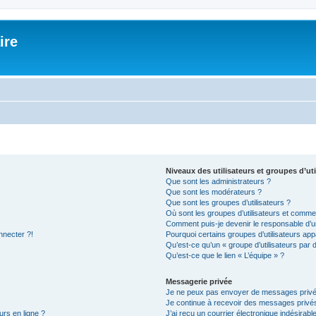
ire
Niveaux des utilisateurs et groupes d’uti
Que sont les administrateurs ?
Que sont les modérateurs ?
Que sont les groupes d’utilisateurs ?
Où sont les groupes d’utilisateurs et commen
Comment puis-je devenir le responsable d’un
nnecter ?!
Pourquoi certains groupes d’utilisateurs app
Qu’est-ce qu’un « groupe d’utilisateurs par 
Qu’est-ce que le lien « L’équipe » ?
Messagerie privée
Je ne peux pas envoyer de messages privé
Je continue à recevoir des messages privés 
urs en ligne ?
J’ai reçu un courrier électronique indésirabl