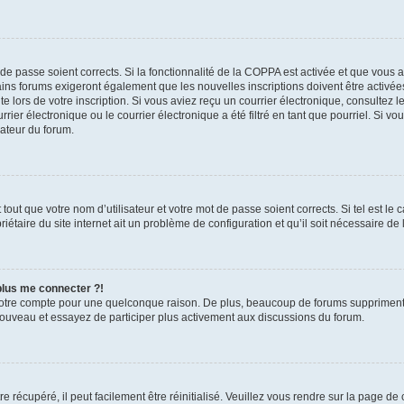
t de passe soient corrects. Si la fonctionnalité de la COPPA est activée et que vous 
ains forums exigeront également que les nouvelles inscriptions doivent être activée
te lors de votre inscription. Si vous aviez reçu un courrier électronique, consultez l
r électronique ou le courrier électronique a été filtré en tant que pourriel. Si vo
rateur du forum.
out que votre nom d’utilisateur et votre mot de passe soient corrects. Si tel est le
iétaire du site internet ait un problème de configuration et qu’il soit nécessaire de l
 plus me connecter ?!
votre compte pour une quelconque raison. De plus, beaucoup de forums suppriment pér
 nouveau et essayez de participer plus activement aux discussions du forum.
 récupéré, il peut facilement être réinitialisé. Veuillez vous rendre sur la page de