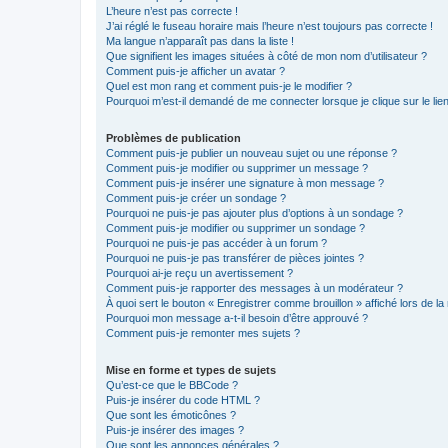
L’heure n’est pas correcte !
J’ai réglé le fuseau horaire mais l’heure n’est toujours pas correcte !
Ma langue n’apparaît pas dans la liste !
Que signifient les images situées à côté de mon nom d’utilisateur ?
Comment puis-je afficher un avatar ?
Quel est mon rang et comment puis-je le modifier ?
Pourquoi m’est-il demandé de me connecter lorsque je clique sur le lien 
Problèmes de publication
Comment puis-je publier un nouveau sujet ou une réponse ?
Comment puis-je modifier ou supprimer un message ?
Comment puis-je insérer une signature à mon message ?
Comment puis-je créer un sondage ?
Pourquoi ne puis-je pas ajouter plus d’options à un sondage ?
Comment puis-je modifier ou supprimer un sondage ?
Pourquoi ne puis-je pas accéder à un forum ?
Pourquoi ne puis-je pas transférer de pièces jointes ?
Pourquoi ai-je reçu un avertissement ?
Comment puis-je rapporter des messages à un modérateur ?
À quoi sert le bouton « Enregistrer comme brouillon » affiché lors de la 
Pourquoi mon message a-t-il besoin d’être approuvé ?
Comment puis-je remonter mes sujets ?
Mise en forme et types de sujets
Qu’est-ce que le BBCode ?
Puis-je insérer du code HTML ?
Que sont les émoticônes ?
Puis-je insérer des images ?
Que sont les annonces générales ?