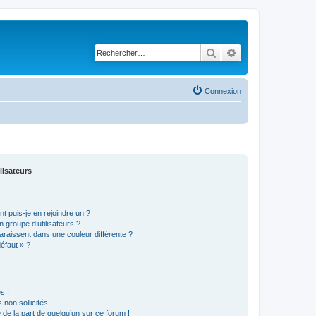
Rechercher
Recherche avancé
Connexion
lisateurs
t puis-je en rejoindre un ?
 groupe d’utilisateurs ?
araissent dans une couleur différente ?
défaut » ?
s !
non sollicités !
e de la part de quelqu’un sur ce forum !