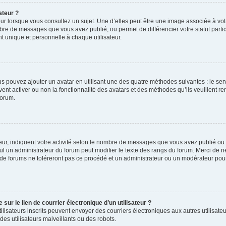
ateur ?
ur lorsque vous consultez un sujet. Une d’elles peut être une image associée à vo
mbre de messages que vous avez publié, ou permet de différencier votre statut parti
 unique et personnelle à chaque utilisateur.
ous pouvez ajouter un avatar en utilisant une des quatre méthodes suivantes : le serv
ent activer ou non la fonctionnalité des avatars et des méthodes qu’ils veuillent ren
forum.
ur, indiquent votre activité selon le nombre de messages que vous avez publié ou id
eul un administrateur du forum peut modifier le texte des rangs du forum. Merci de 
de forums ne toléreront pas ce procédé et un administrateur ou un modérateur pou
ur le lien de courrier électronique d’un utilisateur ?
s utilisateurs inscrits peuvent envoyer des courriers électroniques aux autres utili
es utilisateurs malveillants ou des robots.