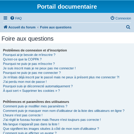
Portail documentaire
FAQ
Connexion
R
Accueil du forum
Foire aux questions
e
Foire aux questions
c
h
Problèmes de connexion et d’inscription
Pourquoi ai-je besoin de m’inscrire ?
e
Qu’est-ce que la COPPA ?
r
Pourquoi ne puis-je pas m’inscrire ?
Je suis inscrit mais je ne peux pas me connecter !
c
Pourquoi ne puis-je pas me connecter ?
Je m’étais déjà inscrit par le passé mais ne peux à présent plus me connecter ?!
h
J’ai perdu mon mot de passe !
e
Pourquoi suis-je déconnecté automatiquement ?
À quoi sert « Supprimer les cookies » ?
r
Préférences et paramètres des utilisateurs
Comment puis-je modifier mes paramètres ?
Comment puis-je masquer mon nom d’utilisateur de la liste des utilisateurs en ligne ?
L’heure n’est pas correcte !
J’ai réglé le fuseau horaire mais l’heure n’est toujours pas correcte !
Ma langue n’apparaît pas dans la liste !
Que signifient les images situées à côté de mon nom d’utilisateur ?
Comment puis-je afficher un avatar ?