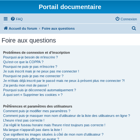
Portail documentaire
FAQ
Connexion
R
Accueil du forum
Foire aux questions
e
Foire aux questions
c
h
Problèmes de connexion et d’inscription
Pourquoi ai-je besoin de m’inscrire ?
e
Qu’est-ce que la COPPA ?
r
Pourquoi ne puis-je pas m’inscrire ?
Je suis inscrit mais je ne peux pas me connecter !
c
Pourquoi ne puis-je pas me connecter ?
Je m’étais déjà inscrit par le passé mais ne peux à présent plus me connecter ?!
h
J’ai perdu mon mot de passe !
e
Pourquoi suis-je déconnecté automatiquement ?
À quoi sert « Supprimer les cookies » ?
r
Préférences et paramètres des utilisateurs
Comment puis-je modifier mes paramètres ?
Comment puis-je masquer mon nom d’utilisateur de la liste des utilisateurs en ligne ?
L’heure n’est pas correcte !
J’ai réglé le fuseau horaire mais l’heure n’est toujours pas correcte !
Ma langue n’apparaît pas dans la liste !
Que signifient les images situées à côté de mon nom d’utilisateur ?
Comment puis-je afficher un avatar ?