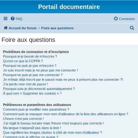
Portail documentaire
FAQ
Connexion
R
Accueil du forum
Foire aux questions
e
Foire aux questions
c
h
Problèmes de connexion et d’inscription
Pourquoi ai-je besoin de m’inscrire ?
e
Qu’est-ce que la COPPA ?
r
Pourquoi ne puis-je pas m’inscrire ?
Je suis inscrit mais je ne peux pas me connecter !
c
Pourquoi ne puis-je pas me connecter ?
Je m’étais déjà inscrit par le passé mais ne peux à présent plus me connecter ?!
h
J’ai perdu mon mot de passe !
e
Pourquoi suis-je déconnecté automatiquement ?
À quoi sert « Supprimer les cookies » ?
r
Préférences et paramètres des utilisateurs
Comment puis-je modifier mes paramètres ?
Comment puis-je masquer mon nom d’utilisateur de la liste des utilisateurs en ligne ?
L’heure n’est pas correcte !
J’ai réglé le fuseau horaire mais l’heure n’est toujours pas correcte !
Ma langue n’apparaît pas dans la liste !
Que signifient les images situées à côté de mon nom d’utilisateur ?
Comment puis-je afficher un avatar ?