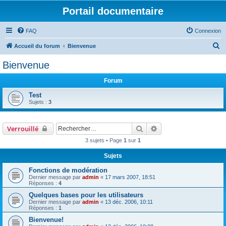
Portail documentaire
FAQ
Connexion
R
Accueil du forum
Bienvenue
e
Bienvenue
c
Forum
h
e
Test
Sujets :
3
r
c
Rechercher
Recherche avancée
Verrouillé
h
3 sujets • Page
1
sur
1
e
r
Sujets
Fonctions de modération
Dernier message par
admin
«
17 mars 2007, 18:51
Réponses :
4
Quelques bases pour les utilisateurs
Dernier message par
admin
«
13 déc. 2006, 10:11
Réponses :
1
Bienvenue!