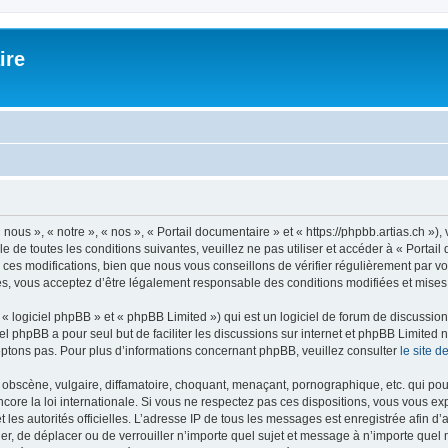
ire
nous », « notre », « nos », « Portail documentaire » et « https://phpbb.artias.ch »
 de toutes les conditions suivantes, veuillez ne pas utiliser et accéder à « Porta
es modifications, bien que nous vous conseillons de vérifier régulièrement par vous
s, vous acceptez d’être légalement responsable des conditions modifiées et mises 
 logiciel phpBB » et « phpBB Limited ») qui est un logiciel de forum de discussio
iel phpBB a pour seul but de faciliter les discussions sur internet et phpBB Limit
ptons pas. Pour plus d’informations concernant phpBB, veuillez consulter
le site 
obscène, vulgaire, diffamatoire, choquant, menaçant, pornographique, etc. qui pourr
core la loi internationale. Si vous ne respectez pas ces dispositions, vous vous e
 et les autorités officielles. L’adresse IP de tous les messages est enregistrée afin 
ier, de déplacer ou de verrouiller n’importe quel sujet et message à n’importe quel