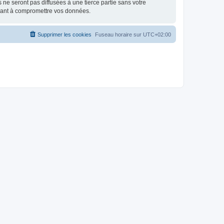
e seront pas diffusées à une tierce partie sans votre
isant à compromettre vos données.
Supprimer les cookies
Fuseau horaire sur
UTC+02:00