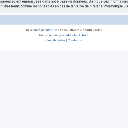
ignées soient enregistrées dans notre base de données. Bien que ces informations n
ont être tenus comme responsables en cas de tentative de piratage informatique v
Développé par
phpBB
® Forum Software © phpBB Limited
Traduction française officielle
©
Qiaeru
Confidentialité
|
Conditions