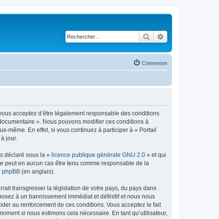
Rechercher
Recherche avancé
Connexion
), vous acceptez d’être légalement responsable des conditions
il documentaire ». Nous pouvons modifier ces conditions à
-même. En effet, si vous continuez à participer à « Portail
à jour.
ns déclaré sous la «
licence publique générale GNU 2.0
» et qui
ed ne peut en aucun cas être tenu comme responsable de la
de phpBB
(en anglais).
ait transgresser la législation de votre pays, du pays dans
xposez à un bannissement immédiat et définitif et nous nous
d’aider au renforcement de ces conditions. Vous acceptez le fait
 moment si nous estimons cela nécessaire. En tant qu’utilisateur,