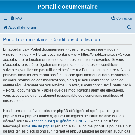
Portail documentaire
FAQ
Connexion
R
Accueil du forum
e
Portail documentaire - Conditions d’utilisation
c
h
En accédant à « Portail documentaire » (désigné ci-après par « nous »,
« notre », « nos », « Portail documentaire » et « https://phpbb.artias.ch »), vous
e
acceptez d’être légalement responsable des conditions suivantes. Si vous
r
n’acceptez pas d’être légalement responsable de toutes les conditions
suivantes, veuillez ne pas utiliser et accéder à « Portail documentaire ». Nous
c
pouvons modifier ces conditions à n’importe quel moment et nous essaierons
h
de vous informer de ces modifications, bien que nous vous conseillons de
vérifier régulièrement par vous-même. En effet, si vous continuez à participer à
e
« Portail documentaire » après que des modifications aient été effectuées,
r
vous acceptez d’être légalement responsable des conditions modifiées et
mises à jour.
Nos forums sont développés par phpBB (désignés ci-après par « logiciel
phpBB » et « phpBB Limited ») qui est un logiciel de forum de discussions
déclaré sous la «
licence publique générale GNU 2.0
» et qui peut être
téléchargé sur
le site de phpBB
(en anglais). Le logiciel phpBB a pour seul but
de faciliter les discussions sur internet et phpBB Limited ne peut en aucun cas