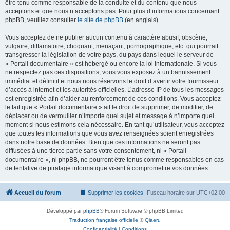
être tenu comme responsable de la conduite et du contenu que nous
acceptons et que nous n’acceptons pas. Pour plus d’informations concernant
phpBB, veuillez consulter
le site de phpBB
(en anglais).
Vous acceptez de ne publier aucun contenu à caractère abusif, obscène,
vulgaire, diffamatoire, choquant, menaçant, pornographique, etc. qui pourrait
transgresser la législation de votre pays, du pays dans lequel le serveur de
« Portail documentaire » est hébergé ou encore la loi internationale. Si vous
ne respectez pas ces dispositions, vous vous exposez à un bannissement
immédiat et définitif et nous nous réservons le droit d’avertir votre fournisseur
d’accès à internet et les autorités officielles. L’adresse IP de tous les messages
est enregistrée afin d’aider au renforcement de ces conditions. Vous acceptez
le fait que « Portail documentaire » ait le droit de supprimer, de modifier, de
déplacer ou de verrouiller n’importe quel sujet et message à n’importe quel
moment si nous estimons cela nécessaire. En tant qu’utilisateur, vous acceptez
que toutes les informations que vous avez renseignées soient enregistrées
dans notre base de données. Bien que ces informations ne seront pas
diffusées à une tierce partie sans votre consentement, ni « Portail
documentaire », ni phpBB, ne pourront être tenus comme responsables en cas
de tentative de piratage informatique visant à compromettre vos données.
Accueil du forum
Supprimer les cookies
Fuseau horaire sur
UTC+02:00
Développé par
phpBB
® Forum Software © phpBB Limited
Traduction française officielle
©
Qiaeru
Confidentialité
|
Conditions