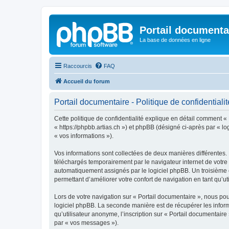
Portail documenta
La base de données en ligne
Raccourcis
FAQ
Accueil du forum
Portail documentaire - Politique de confidentialit
Cette politique de confidentialité explique en détail comment « 
« https://phpbb.artias.ch ») et phpBB (désigné ci-après par « log
« vos informations »).
Vos informations sont collectées de deux manières différentes.
téléchargés temporairement par le navigateur internet de votre 
automatiquement assignés par le logiciel phpBB. Un troisième co
permettant d’améliorer votre confort de navigation en tant qu’uti
Lors de votre navigation sur « Portail documentaire », nous p
logiciel phpBB. La seconde manière est de récupérer les infor
qu’utilisateur anonyme, l’inscription sur « Portail documentair
par « vos messages »).