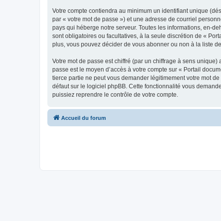
Votre compte contiendra au minimum un identifiant unique (dés
par « votre mot de passe ») et une adresse de courriel personn
pays qui héberge notre serveur. Toutes les informations, en-deho
sont obligatoires ou facultatives, à la seule discrétion de « P
plus, vous pouvez décider de vous abonner ou non à la liste de
Votre mot de passe est chiffré (par un chiffrage à sens unique) 
passe est le moyen d’accès à votre compte sur « Portail docume
tierce partie ne peut vous demander légitimement votre mot de 
défaut sur le logiciel phpBB. Cette fonctionnalité vous demande
puissiez reprendre le contrôle de votre compte.
Accueil du forum