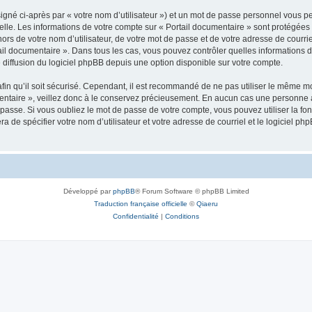
igné ci-après par « votre nom d’utilisateur ») et un mot de passe personnel vous p
elle. Les informations de votre compte sur « Portail documentaire » sont protégées 
rs de votre nom d’utilisateur, de votre mot de passe et de votre adresse de courriel
ortail documentaire ». Dans tous les cas, vous pouvez contrôler quelles information
 diffusion du logiciel phpBB depuis une option disponible sur votre compte.
afin qu’il soit sécurisé. Cependant, il est recommandé de ne pas utiliser le même mot
ntaire », veillez donc à le conservez précieusement. En aucun cas une personne af
passe. Si vous oubliez le mot de passe de votre compte, vous pouvez utiliser la fo
ra de spécifier votre nom d’utilisateur et votre adresse de courriel et le logiciel
Développé par
phpBB
® Forum Software © phpBB Limited
Traduction française officielle
©
Qiaeru
Confidentialité
|
Conditions