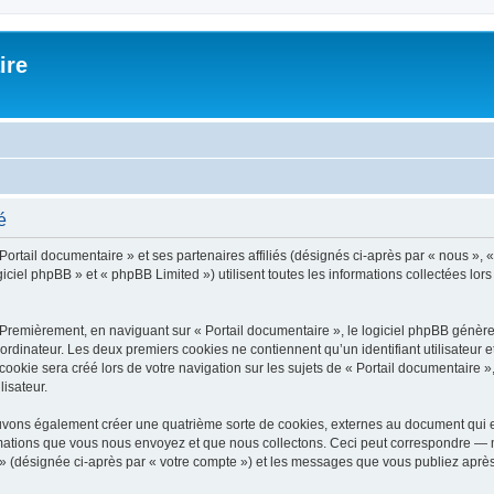
ire
é
Portail documentaire » et ses partenaires affiliés (désignés ci-après par « nous », «
iciel phpBB » et « phpBB Limited ») utilisent toutes les informations collectées lors
 Premièrement, en naviguant sur « Portail documentaire », le logiciel phpBB génèrer
ordinateur. Les deux premiers cookies ne contiennent qu’un identifiant utilisateur 
okie sera créé lors de votre navigation sur les sujets de « Portail documentaire », 
lisateur.
ouvons également créer une quatrième sorte de cookies, externes au document qui 
mations que vous nous envoyez et que nous collectons. Ceci peut correspondre — m
e » (désignée ci-après par « votre compte ») et les messages que vous publiez après 