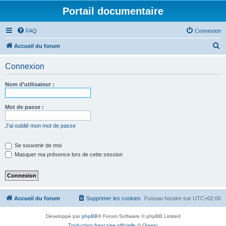
Portail documentaire
FAQ
Connexion
R
Accueil du forum
e
Connexion
c
h
Nom d’utilisateur :
e
r
Mot de passe :
c
J’ai oublié mon mot de passe
h
e
Se souvenir de moi
Masquer ma présence lors de cette session
r
Accueil du forum
Supprimer les cookies
Fuseau horaire sur
UTC+02:00
Développé par
phpBB
® Forum Software © phpBB Limited
Traduction française officielle
©
Qiaeru