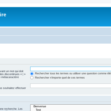
ire
evant un mot qui doit
Rechercher tous les termes ou utiliser une question comme él
les discontinues « | »
me métacaractère
Rechercher n’importe quel de ces termes
us souhaitez effectuer
 une recherche. Les