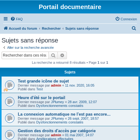
Portail documentaire
FAQ
Connexion
R
Accueil du forum
Rechercher
Sujets sans réponse
e
Sujets sans réponse
c
Aller sur la recherche avancée
h
Rechercher
Recherche avancée
e
La recherche a retourné 8 résultats • Page
1
sur
1
r
Sujets
c
Test grande icône de sujet
h
Dernier message par
admin
«
11 nov. 2020, 16:05
e
Publié dans
Test
r
Heure d'été sur le portail
Dernier message par
JPlumey
«
28 avr. 2009, 12:07
Publié dans
Dysfonctionnements constatés
La connexion automatique ne l'est pas encore...
Dernier message par
JPlumey
«
26 sept. 2007, 18:57
Publié dans
Dysfonctionnements constatés
Gestion des droits d'accès par catégorie
Dernier message par
admin
«
01 mai 2007, 14:07
Publié dans
Améliorations effectuées