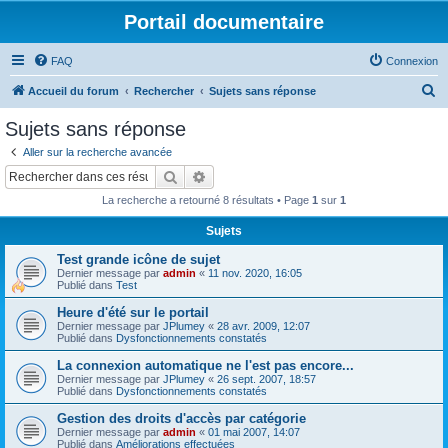
Portail documentaire
FAQ
Connexion
R
Accueil du forum
Rechercher
Sujets sans réponse
e
Sujets sans réponse
c
Aller sur la recherche avancée
h
Rechercher
Recherche avancée
e
La recherche a retourné 8 résultats • Page
1
sur
1
r
Sujets
c
Test grande icône de sujet
h
Dernier message par
admin
«
11 nov. 2020, 16:05
e
Publié dans
Test
r
Heure d'été sur le portail
Dernier message par
JPlumey
«
28 avr. 2009, 12:07
Publié dans
Dysfonctionnements constatés
La connexion automatique ne l'est pas encore...
Dernier message par
JPlumey
«
26 sept. 2007, 18:57
Publié dans
Dysfonctionnements constatés
Gestion des droits d'accès par catégorie
Dernier message par
admin
«
01 mai 2007, 14:07
Publié dans
Améliorations effectuées