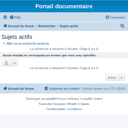
Portail documentaire
FAQ
Connexion
R
Accueil du forum
Rechercher
Sujets actifs
e
Sujets actifs
c
Aller sur la recherche avancée
h
La recherche a retourné 0 résultat • Page
1
sur
1
e
Aucun résultat ne correspond aux termes que vous avez spécifiés.
r
c
La recherche a retourné 0 résultat • Page
1
sur
1
h
Aller
e
r
Accueil du forum
Supprimer les cookies
Fuseau horaire sur
UTC+02:00
Développé par
phpBB
® Forum Software © phpBB Limited
Traduction française officielle
©
Qiaeru
Confidentialité
|
Conditions