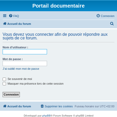
Portail documentaire
FAQ
Connexion
R
Accueil du forum
e
Vous devez vous connecter afin de pouvoir répondre aux
c
sujets de ce forum.
h
Nom d’utilisateur :
e
r
Mot de passe :
c
h
J’ai oublié mon mot de passe
e
Se souvenir de moi
r
Masquer ma présence lors de cette session
Accueil du forum
Supprimer les cookies
Fuseau horaire sur
UTC+02:00
Développé par
phpBB
® Forum Software © phpBB Limited