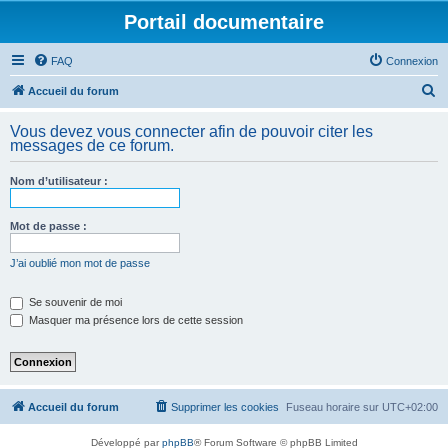
Portail documentaire
FAQ
Connexion
R
Accueil du forum
e
Vous devez vous connecter afin de pouvoir citer les
c
messages de ce forum.
h
Nom d’utilisateur :
e
r
Mot de passe :
c
h
J’ai oublié mon mot de passe
e
Se souvenir de moi
r
Masquer ma présence lors de cette session
Accueil du forum
Supprimer les cookies
Fuseau horaire sur
UTC+02:00
Développé par
phpBB
® Forum Software © phpBB Limited