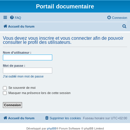
Portail documentaire
FAQ
Connexion
R
Accueil du forum
e
Vous devez vous inscrire et vous connecter afin de pouvoir
c
consulter le profil des utilisateurs.
h
Nom d’utilisateur :
e
r
Mot de passe :
c
h
J’ai oublié mon mot de passe
e
Se souvenir de moi
r
Masquer ma présence lors de cette session
Accueil du forum
Supprimer les cookies
Fuseau horaire sur
UTC+02:00
Développé par
phpBB
® Forum Software © phpBB Limited