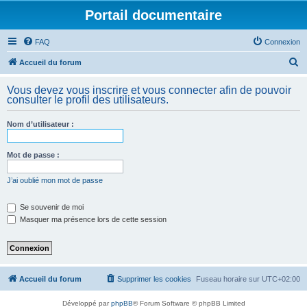
Portail documentaire
FAQ
Connexion
R
Accueil du forum
e
Vous devez vous inscrire et vous connecter afin de pouvoir
c
consulter le profil des utilisateurs.
h
Nom d’utilisateur :
e
r
Mot de passe :
c
h
J’ai oublié mon mot de passe
e
Se souvenir de moi
r
Masquer ma présence lors de cette session
Accueil du forum
Supprimer les cookies
Fuseau horaire sur
UTC+02:00
Développé par
phpBB
® Forum Software © phpBB Limited